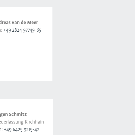
dreas van de Meer
n:
+49 2824 97749-65
rgen Schmitz
ederlassung Kirchhain
n:
+49 6425 9215-42