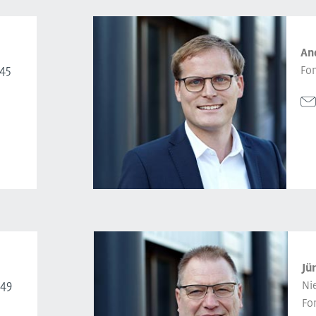
An
-45
Fo
Jü
-49
Ni
Fo