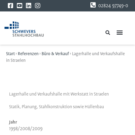
Zum
02824 97749-0
Inhalt
springen
Start
›
Referenzen
›
Büro & Verkauf
›
Lagerhalle und Verkaufshalle
in Straelen
Lagerhalle und Verkaufshalle mit Werkstatt in Straelen
Statik, Planung, Stahlkonstruktion sowie Hüllenbau
Jahr
1998/2008/2009